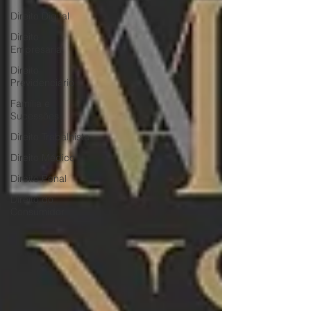
Direito Digital
Direito
Empresarial
Direito
Previdenciário
Família e
Sucessões
Direito Trabalhista
Direito Médico
Direito Penal
Direito do
Consumidor