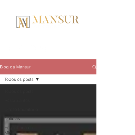
Blog da Mansur
Todos os posts
Todos os posts
Restaurantes
Direito Imobiliário
Notícias
Engenharia de
Minas