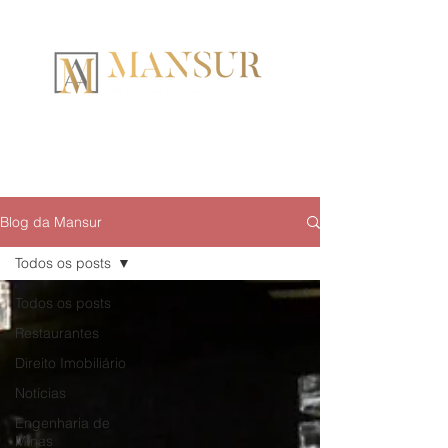
Blog da Mansur
Todos os posts
Todos os posts
Restaurantes
Direito Imobiliário
Notícias
Engenharia de
Minas