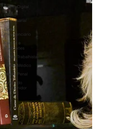
Direito Digital
Direito
Empresarial
Direito
Previdenciário
Família e
Sucessões
Direito Trabalhista
Direito Médico
Direito Penal
Direito do
Consumidor